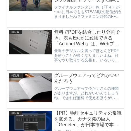
ングの戦闘でフリーズする時の
対処法
ファイナルファンタジーⅣ（FF４）が
ついに日本でももSTEAM版の配信が始
まりましたね？ファミコン時代のFFも
懐かしいですが、このSTEAM版は大幅
にリメイクされていて、キャラもリア
ルになった上になんと音声まで入って
無料でPDFを結合したり分割で
雑記録
しゃべるんです！！以前に...
き、表もExcelに変換できる
「Acrobet Web」は、Webブラ
ウザ上で使える便利ツール。
最近のデジタル文書ってほとんどPDF
を使うことが多くなりましたよね。仕
事でやり取りする文書も、いろいろな
サービスも文書はPDFで出力されるも
のが増えていますよね。会議やセミナ
ーもペーパーレスやオンライン化が進
グループウェアってどれがいい
雑記録
み、保存文書もPDFで配布・保存...
んだろう
グループウェアって今たくさんの種類
がありますが、どれがいいんでしょう
ね。できれば無料で使えるほうがいい
ので、色々、調べていくと、サイボウ
ズlive、デスクネッツNeo、aipo、
Groupsessionあたりが良さそうです。
【PR】物理セキュリティの常識
雑記録
しかし、サイボウズliveは無料版だとス
を変える。カナダ発の巨人
ケジュールの一覧印刷ができず、デス
「Genetec」が日本市場で本格
クネッツNeoは有料、Groupsessionは
始動
スマホからアクセスしようと思うと有