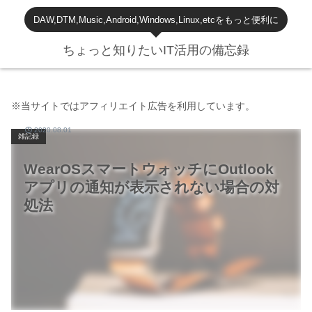
DAW,DTM,Music,Android,Windows,Linux,etcをもっと便利に
ちょっと知りたいIT活用の備忘録
※当サイトではアフィリエイト広告を利用しています。
2020.08.01
雑記録
WearOSスマートウォッチにOutlook
アプリの通知が表示されない場合の対
処法