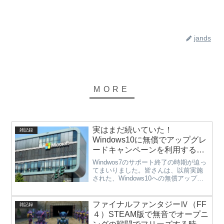
jands
実はまだ続いていた！
雑記録
Windows10に無償でアップグレ
ードキャンペーンを利用する方
法
Windwos7のサポート終了の時期が迫っ
てまいりました。皆さんは、以前実施
された、Windows10への無償アップグ
レードキャンペーンでアップグレード
しましたか？それとも新しいPCを購入
予定でしょうか。もしかしたら、無償
ファイナルファンタジーⅣ（FF
雑記録
アップグレードのキ...
４）STEAM版で無音でオープニ