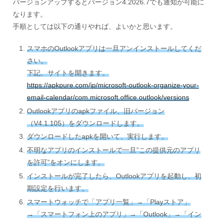
バージョンアップするとバージョン4.2026.7でも通知が可能に
なります。
手順としては以下の通りやれば、よいかと思います。
スマホのOutlookアプリは一旦アンインストールしてくだ
さい。
下記、サイトを開きます。
https://apkpure.com/jp/microsoft-outlook-organize-your-
email-calendar/com.microsoft.office.outlook/versions
Outlookアプリのapkファイル、旧バージョン
（V4.1.105）をダウンロードします。
ダウンロードしたapkを開いて、実行します。
不明なアプリのインストールで一旦”この提供元のアプリ
を許可”をオンにします。
インストールが完了したら、Outlookアプリを起動し、初
期設定を行います。
スマートウォッチで「アプリ一覧」→「Playストア」
→「スマートフォン上のアプリ」→「Outlook」→「イン