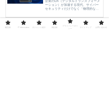
企業のDX（デジタルトランスフォーメ
料になります。そして、どのグループ
ーション）が加速する現代、サイバー
ウェアもWeb上で全てを管理するよう
セキュリティだけでなく「物理的な安
に作られているようで、一覧などの印
全管理」のあり方も大きな転換期を迎
刷がおまけ的な感じでしかついていな
えています。先日、IT業界の動向に詳
い・・・。当然かもしれませんが、紙
しい知人と情報交換をしていた際、
ドコモ純正のアプリ
雑記録
でも見たいという人たちは多いと思う
「セキュリティ業界のAppleやG...
「CommuniCase」が配信終了
プライバシーポリ
のですが・・・。なんとなくですが、
備忘録
IT Information
ガジェット紹介
雑記録
サイトマップ
お問い合わせ
シー
aipoがスマホも無料で利用でき、カスタ
に。SIMフリースマホなどでキ
マイズでスケジュール一覧も好きな項
ャリアメールを使いたいときは
ドコモメールを使わないでドコモのキ
目で作れそうなので良さそうです。カ
プッシュ通知にも対応した
ャリアメールが利用できたドコモ純正
スタマイズしなくても、スタンドアロ
のアプリ「CommuniCase」が2017年5
「Outlook」が意外におすすめ。
ン版を使用すれば、データベースに
月31日で配信が停止されることになり
Accessでリンクすれば、簡単に一覧は
ました。SIMフリーのスマホでドコモメ
作れそうです。
ールが利用できたのでこのアプリの配
信停止はとても残...
スポンサーリンク