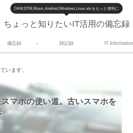
DAW,DTM,Music,Android,Windows,Linux,etcをもっと便利に
ちょっと知りたいIT活用の備忘録
備忘録
雑記録
IT Informatio
しています。
たスマホの使い道。古いスマホを
法