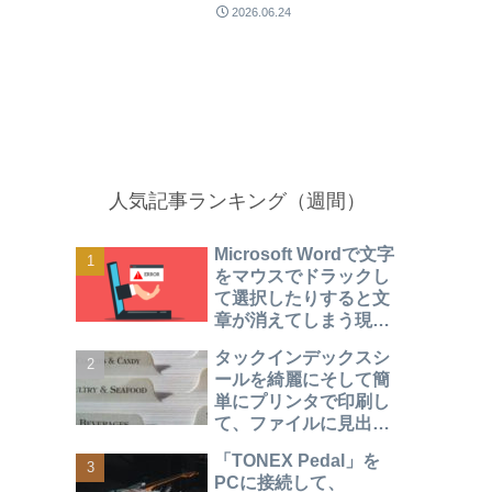
2026.06.24
人気記事ランキング（週間）
Microsoft Wordで文字
をマウスでドラックし
て選択したりすると文
章が消えてしまう現象
になったときの対処方
タックインデックスシ
法
ールを綺麗にそして簡
単にプリンタで印刷し
て、ファイルに見出し
をつけて見やすく整理
「TONEX Pedal」を
する方法
PCに接続して、