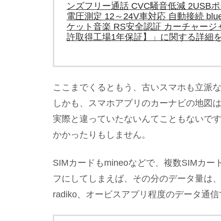
ンズフリー通話 CVC騒音低減 2US
電圧測定 12～24V車対応 自動接続 blu
ケット音楽 RS安全認証 カーチャージャ
許取得工場1年保証】」に関する詳細
ここまでくるともう、古いスマホも立派
しかも、スマホアプリのカーナビの地図
実際と違っていたないんてこともないで
かかったりもしません。
SIMカードもmineoなどで、複数SIM
フにしてしまえば、その分のデータ量は、
radiko、オービスアプリ程度のデータ