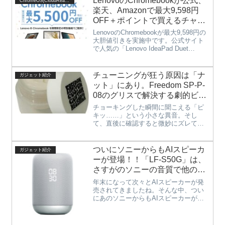
LenovoのChromebookが公式、
ChromeOS(CloudReady)
な「熱」や「艶」が欠けている気がす
楽天、Amazonで最大9,598円
る。...
OFF＋ポイントで買えるチャン
ス！！（2021年10月3日まで）
LenovoのChromebookが最大9,598円の
大胆値引きを実施中です。公式サイト
で人気の「Lenovo IdeaPad Duet
Chromebook」を始め、高性能機種の
「Lenovo IdeaPad Flex550i Chrom...
チューニングが狂う原因は「ナ
ガジェット紹介
ット」にあり。Freedom SP-P-
08のグリスで解決する劇的ビフ
ォーアフター
チョーキングした瞬間に聞こえる「ピ
キッ……」という小さな異音。そし
て、直後に確認すると微妙にズレてい
るチューニング。「ペグが古いのか
な？」「ブリッジの調整が悪いのか
も」と、パーツの交換を考える前に、
ついにソニーからもAIスピーカ
ガジェット紹介
まずは「ナット」を疑ってみません
ーが登場！！「LF-S50G」は、
か？ 実は...
さすがのソニーの音質で他のAI
スピーカーとは一味違う音を体
年末になって次々とAIスピーカーが発
感できる一台。
売されてきましたね。そんな中、つい
にあのソニーからもAIスピーカーが国
内で販売されました。ソニーのAIスピ
ーカー「LF-S50G」は、AI機能につい
てはGoogoleアシスタントを利用するの