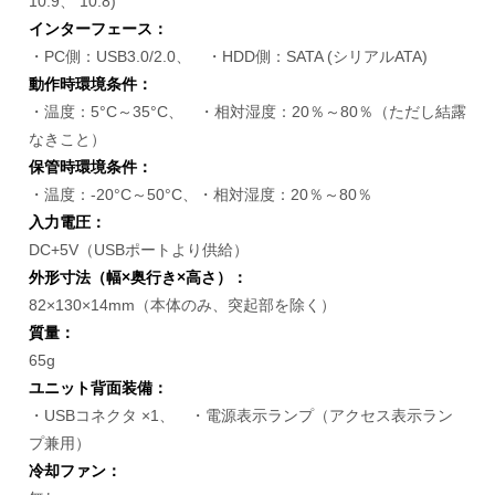
10.9、 10.8)
インターフェース：
・PC側：USB3.0/2.0、 ・HDD側：SATA (シリアルATA)
動作時環境条件：
・温度：5°C～35°C、 ・相対湿度：20％～80％（ただし結露
なきこと）
保管時環境条件：
・温度：-20°C～50°C、・相対湿度：20％～80％
入力電圧：
DC+5V（USBポートより供給）
外形寸法（幅×奥行き×高さ）：
82×130×14mm（本体のみ、突起部を除く）
質量：
65g
ユニット背面装備：
・USBコネクタ ×1、 ・電源表示ランプ（アクセス表示ラン
プ兼用）
冷却ファン：