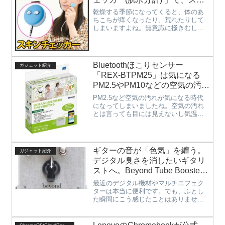
ホを使って手軽にお肌の状態を
乾燥する季節になってくると、体のあ
測定して乾燥肌対策をしてみて
ちこちが痒くなったり、荒れたりして
しまいますよね。無意識に掻きむしっ
はいかがでしょうか。
てしまって、アザになった経験をした
方も多いのではないでしょうか。そん
な、乾燥が気になる季節におすすめな
のが、この「iPhone・スマホ接続...
Bluetoothほこりセンサー
ガジェット紹介
「REX-BTPM25」は気になる
PM2.5やPM10などの空気の汚れ
がスマホで測定できるので、お
PM2.5など空気の汚れが気になる時代
子様のいるご家庭や喘息などで
になってしまいましたね。空気の汚れ
とは言っても目には見えないし気温の
空気の汚れが気になる方も安
ように肌で感じることもできません。
心。
しかし、しっかりと、健康には影響を
与えているので、お年寄りや小さいお
子様などがいる家庭ではなおさら気...
ギターの音が「色気」を纏う。
ガジェット紹介
デジタル臭さを消したいギタリ
ストへ。Beyond Tube Booster
2Sで手に入れる「極上の生音」
最近のデジタル機材やマルチエフェク
ターは本当に便利です。でも、ふとし
た瞬間にこう感じたことはありません
か？「音が綺麗すぎる。何かが足りな
い……」粒立ちの良い整ったサウン
ド。けれど、そこには心が震えるよう