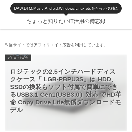
DAW,DTM,Music,Android,Windows,Linux,etcをもっと便利に
ちょっと知りたいIT活用の備忘録
※当サイトではアフィリエイト広告を利用しています。
2022.04.19
ガジェット紹介
ロジテックの2.5インチハードディス
クケース「 LGB-PBPU3S」は HDD、
SSDの換装もソフト付属で簡単にでき
るUSB3.1 Gen1(USB3.0）対応 でHD革
命 Copy Drive Lite無償ダウンロードモ
デル