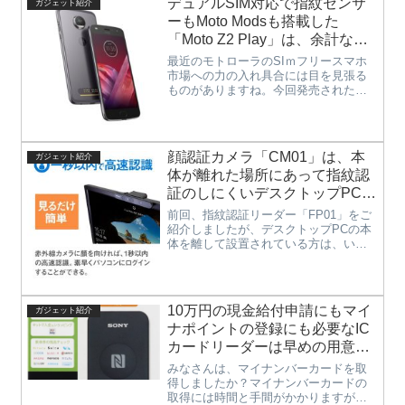
デュアルSIM対応で指紋センサ
ガジェット紹介
のではないでしょうか。たしかにメ...
ーもMoto Modsも搭載した
「Moto Z2 Play」は、余計なプ
リインストールアプリがなく
最近のモトローラのSIｍフリースマホ
Google Pixelのようなピュア
市場への力の入れ具合には目を見張る
ものがありますね。今回発売された
Androidがほしい方におすすめの
「Moto Z2 Play」は前機種がさらに進
一台。
化したスマホへをバージョンアップさ
れています。もちろん搭載されている
OSもAndroid7....
顔認証カメラ「CM01」は、本
ガジェット紹介
体が離れた場所にあって指紋認
証のしにくいデスクトップPCに
おすすめ。パスワードの入力な
前回、指紋認証リーダー「FP01」をご
しでログイン可能なWindows10
紹介しましたが、デスクトップPCの本
体を離して設置されている方は、いち
Helloに対応した高速認識の顔認
いち手を伸ばさなくてはいけなくてち
証カメラ
ょっと不便ですよね。ノートPCや手元
にUSBポートのあるPCをお使いのかた
であれば「FP01」でも...
10万円の現金給付申請にもマイ
ガジェット紹介
ナポイントの登録にも必要なIC
カードリーダーは早めの用意し
たほうが良いかも
みなさんは、マイナンバーカードを取
得しましたか？マイナンバーカードの
取得には時間と手間がかかりますが、