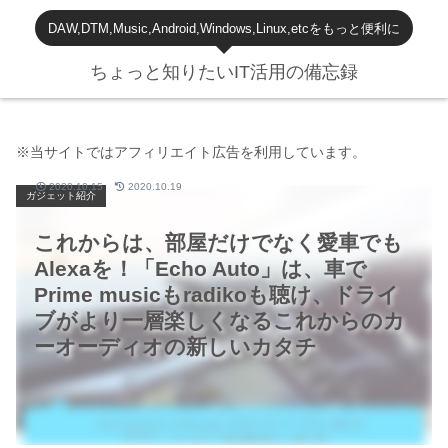
DAW,DTM,Music,Android,Windows,Linux,etcをもっと便利に
ちょっと知りたいIT活用の備忘録
※当サイトではアフィリエイト広告を利用しています。
2020.10.15
2020.10.19
ガジェット紹介
これからは、部屋だけでなく愛車でも
Alexaを！「Echo Auto」は、車で
Prime musicもradikoも聴け、ドライ
ブがより一層楽しくなるこれからのカ
ーオーディオの新しいカタチ