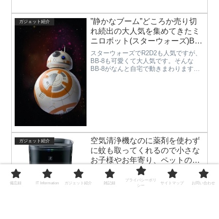
作っただけではもったいないですよ
ね。確定申告をされる方は、毎年使う
ので持っている方も多いかもしれませ
”静かなブーム”どころか売り切
ガジェット紹介
んが、それ以外の方はなかなか、面倒
れ続出の大人気を集めてきたミ
で作...
ニロボット(スターウォーズ)BB-
8
スターウォーズでR2D2も人気ですが、
BB-8も可愛くて大人気です。そんな
BB-8がなんと自宅で動きまわります。
君が探し求めていたドロイドだ！理想
の「相棒」BB-8™が、ついに登場。ア
プリと連携させて操作できるこのドロ
イドは、先進技術を駆使...
空気清浄機なのに薬剤を使わず
ガジェット紹介
に蚊も取ってくれるので小さな
お子様やお年寄り、ペットのい
るご家庭などでも安心。シャー
誰でも一度は刺されたことがある蚊
プ 蚊取機能付き空気清浄機 「蚊
は、日本では身近な虫ですが、最近は
プライバシーポリ
備忘録
IT Information
ガジェット紹介
雑記録
サイトマップ
お問い合わせ
シー
テング熱やジカ熱の感染源とされてい
取空清（FU-GK50-B）」
るので、さされて痒くなるだけではす
まない虫になってきました。蚊取り線
香やベープ、アースノーマットなどの
蚊取りも効果的ですが、薬剤を使用し