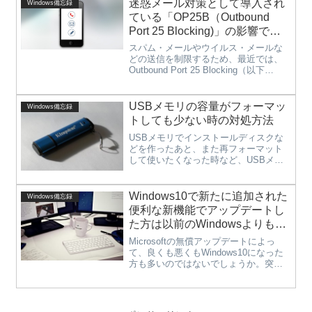
迷惑メール対策として導入され
Windows備忘録
ソコンの性能そのものが原因の場...
ている「OP25B（Outbound
Port 25 Blocking)」の影響で、
テザリング時にメール送信でき
スパム・メールやウイルス・メールな
ない場合の対処法
どの送信を制限するため、最近では、
Outbound Port 25 Blocking（以下
OP25B。日本語に訳すと「外向き25番
ポートのブロック機能」）という技術
がISP（インターネット・サービス・プ
USBメモリの容量がフォーマッ
Windows備忘録
ロバ...
トしても少ない時の対処方法
USBメモリでインストールディスクな
どを作ったあと、また再フォーマット
して使いたくなった時など、USBメモ
リが購入時の容量より少ない場合があ
りませんか？普通にフォーマットして
も容量が戻らない場合、下記の手順で
Windows10で新たに追加された
Windows備忘録
容量を復活することができます。１...
便利な新機能でアップデートし
た方は以前のWindowsよりもっ
と快適に。
Microsoftの無償アップデートによっ
て、良くも悪くもWindows10になった
方も多いのではないでしょうか。突然
Windows10になった方は、操作が変わ
ってしまって戸惑う方もいるかと思い
ますが、Windows10では新たに便利な
機能...