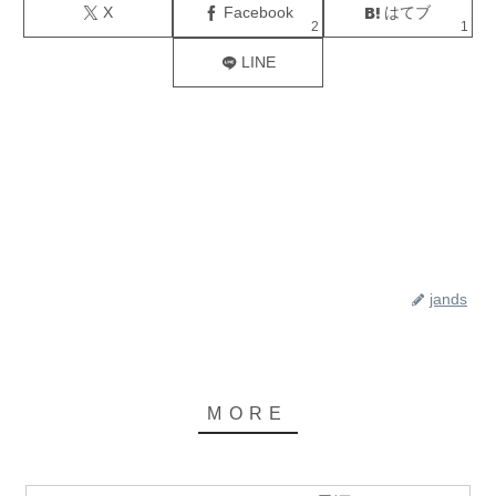
X
Facebook
はてブ
2
1
LINE
jands