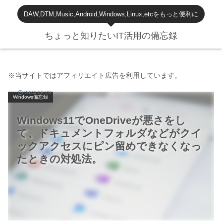
DAW,DTM,Music,Android,Windows,Linux,etcをもっと便利に
ちょっと知りたいIT活用の備忘録
※当サイトではアフィリエイト広告を利用しています。
2024.08.29
Windows備忘録
Windows11でOneDriveが悪さをし
て、ドキュメントフォルダなどがクイ
ックアクセスにピン留めできなくなっ
たときの対処法。