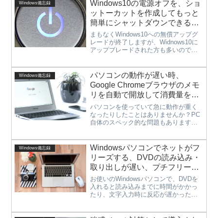
Windows10の電源オフを、ショ
Windows備忘録
ットーカットを作成してもっと
簡単にシャットダウンできるよ
うにする方法
まもなくWindows10への無償アップグ
レードが終了しますが、Widnows10に
アップブレードされた方も多いのでは
ないでしょうか。慣れてくると
Windows10も使いやすくなっていて、
いい感じですが、ひとつシャットダウ
パソコンの動作が遅い時、
Windows備忘録
ンの時だけ、操作が...
Google Chromeブラウザのメモ
リを自動で開放して消費量を減
らし、PCの動作を軽くする方法
パソコンを使っていて急に動作が重く
なったりしたことはありませんか？PC
自体のスペック的な問題もあります
が、メモリの空きが少なくなると動作
が遅くなったりする場合もあります。
Googleが提供しているChromeブラウザ
Windowsパソコンでネットがフ
Windows備忘録
を利用されている方も多い...
リーズする、DVDの読み込み・
取り出しが遅い、プチフリーズ
が起こるなどパソコンの動作が
お使いのWindowsパソコンで、DVDを
遅い・重い時の対策
入れると読み込みまでに時間がかかっ
たり、文字入力時に反応が遅かった
り、ブラウザの表示に時間がかかった
り、パソコンそのものの動作が遅いと
感じたりしたことはありませんか？パ