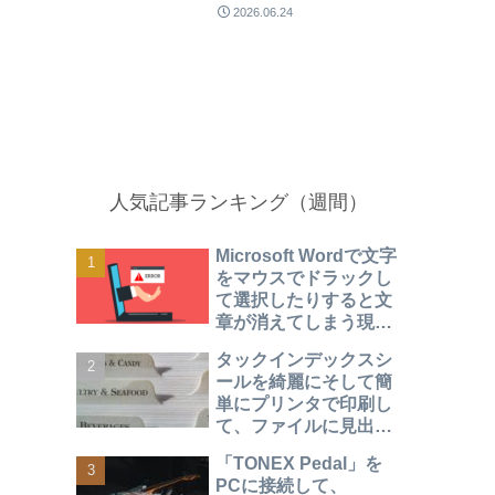
2026.06.24
人気記事ランキング（週間）
Microsoft Wordで文字
をマウスでドラックし
て選択したりすると文
章が消えてしまう現象
になったときの対処方
タックインデックスシ
法
ールを綺麗にそして簡
単にプリンタで印刷し
て、ファイルに見出し
をつけて見やすく整理
「TONEX Pedal」を
する方法
PCに接続して、