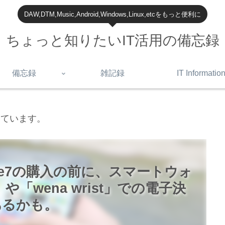
DAW,DTM,Music,Android,Windows,Linux,etcをもっと便利に
ちょっと知りたいIT活用の備忘録
備忘録
雑記録
IT Informatio
しています。
hone7の購入の前に、スマートウォ
」や「wena wrist」での電子決
あるかも。