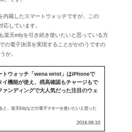
licaを内蔵したスマートウォッチですが、この
ayに対応しています。
eでも楽天edyを引き続き使いたいと思っている方
Phoneでの電子決済を実現することがかのうですの
ょうか。
ウォッチ「wena wrist」はiPhoneで
タイ機能が使え、残高確認もチャージもで
ファンディングで大人気だった注目のウェ
ていると、楽天Edyなどの電子マネーを使いたいと思った
？残念ながらiPhoneはおサイフケータイには対応し
カードなどを使っている方も多いと思います。しかし、
2016.08.10
高がわからなか...