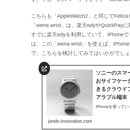
こちらも「AppleWatch2」と同じでFe
「wena wrist」は、楽天edyやQuickP
すでに楽天edyを利用していて、iPhon
は、この「wena wrist」を使えば、i
で、こちらを検討してみてはいかがでし
ソニーのスマート
おサイフケー
きるクラウド
アラブル端末
iPhoneを使っ
ことはありませんか
ておらず、Edy
jands-innovation.com
カードタイプだと残