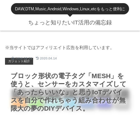
DAW,DTM,Music,Android,Windows,Linux,etcをもっと便利に
ちょっと知りたいIT活用の備忘録
※当サイトではアフィリエイト広告を利用しています。
2016.09.23
2020.04.14
ガジェット紹介
ブロック形状の電子タグ「MESH」を
使うと、センサーをカスタマイズして
「あったらいいな」と思うIoTデバイ
スを自分で作れちゃう組み合わせが無
限大の夢のDIYデバイス。