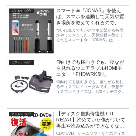
スマート傘「JONAS」を使え
ガジェット紹介
ば、スマホを連動して天気や置
き場所を教えてくれるので、忙
しい朝に傘を忘れることもどこ
ついに傘までもがスマホに繋がる時代
かに置き忘れることもなくなる
がやってきました。天気情報を教えて
くれるスマート傘「JONAS」は、
とっても便利なIoT傘。
Bluetooth搭載の傘で、スマホと連動し
て、グリップに搭載されたLEDで今後
の天気を教えてくれます。傘が天気を
教えてくれますので、出か...
仰向けでも横向きでも、寝なが
ガジェット紹介
ら見れるウェアラブルHDMIモ
ニター「FHDWRK5H」
仰向けでも横向きでも、寝ながら見れ
るディスプレイゴーグルです。仮想デ
ィスプレイサイズは、120インチスクリ
ーンを4メートル離れて見ている状況を
想定。1080p/1080iフルHD入力対応で、
目の前に広がる大画面を体験できま
す。バッテリー内蔵...
【ディスク自動修復機 CD-
ガジェット紹介
RE2AT】諦めていた傷がついて
再生や読み込みができなくなっ
たCDやDVDが復活。自動研磨
CDやDVD、ゲームソフトなどのディス