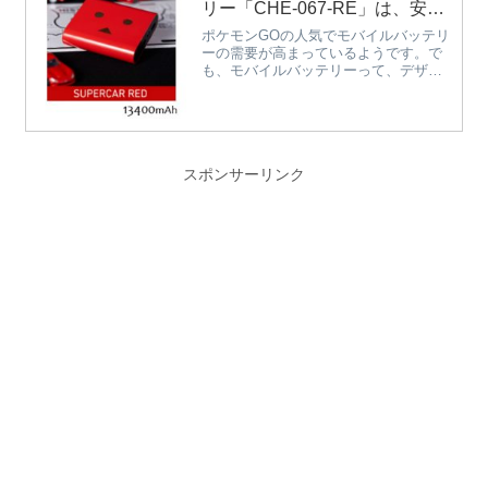
リー「CHE-067-RE」は、安
Windows® のノートパソコンで、誰で
心・安全の日本製バッテリー搭
もご利用いただけます。Chromecast が
ポケモンGOの人気でモバイルバッテリ
あれば、テレビの大画面で、大好きな
載でポケモンGOも電池切れを気
ーの需要が高まっているようです。で
動画を思う存分に楽しめます。 アー
も、モバイルバッテリーって、デザイ
にせず楽しめる。
ティストの PV やライブ映像、親子で
ン的に機械的なものが殆どですし、ど
楽しめるアニメ、 ゲームの実況や攻略
れを選んでいいのか迷ってしまします
方法など、大好きなジャンルの
よね。そこで、おすすめしたいモバイ
YouTube 動画をお楽しみください。ひ
ルバッテリーがcheero Pow...
とりのときも、仲間といるときも、キ
ャストするだけ楽しみ方が広がりま
スポンサーリンク
す。対応アプリもどんどん拡大。20 万
本以上の動画が見られます。
Chromecast は、有料動画サービスを含
むさまざまなアプリにも対応し、その
数も増え続けています。魅力あるコン
テンツを大画面でお楽しみください。
撮った写真や動画、ウェブサイトもキ
ャストできます。 自分で撮った写真
や動画もテレビにキャストできます。
仲間や家族で思い出を語り合いながら
盛り上がりましょう。 また、ウェブサ
イトやドキュメントも大画面にキャス
トできるので、 会議や書類の作成など
様々な場面で活用することができま
す。テレビに挿す、ただそれだけ。
Chromecastは、はじめ方も簡単。
Chromecastは、設定も簡単。だれでも
簡単に楽しむことができます。挿した