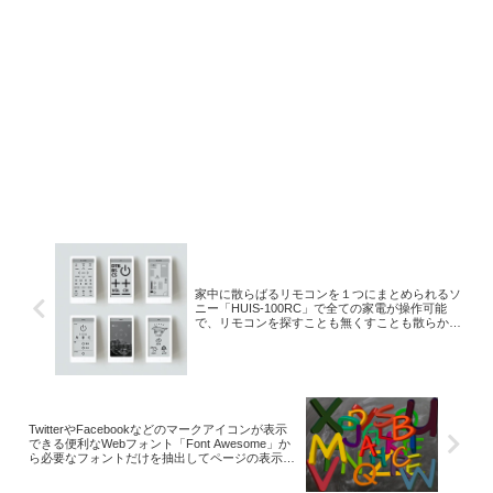
ままで毎日のキャストも簡単です。
Chromecastは、一度、設定をしてしま
えば、いつでも好きな時にキャストを
はじめられます。 また、キャスト中
も、メールやメッセージのチェック、
電話の応答など、普段と同じようにス
マホを利用することが可能です。
家中に散らばるリモコンを１つにまとめられるソ
ニー「HUIS-100RC」で全ての家電が操作可能
で、リモコンを探すことも無くすことも散らかる
こともなくなる画期的な学習リモコン。
TwitterやFacebookなどのマークアイコンが表示
できる便利なWebフォント「Font Awesome」か
ら必要なフォントだけを抽出してページの表示速
度を改善する方法