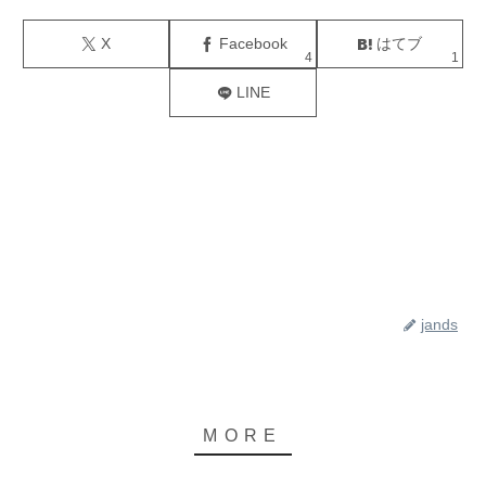
X
Facebook
はてブ
4
1
LINE
jands