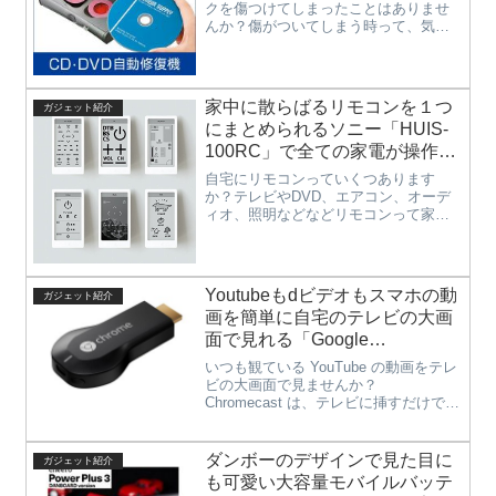
で修復・クリーニングできる研
クを傷つけてしまったことはありませ
んか？傷がついてしまう時って、気に
磨タイプのディスク自動修復機
入っている曲など肝心な部分が再生で
「CD-RE2AT」は試す価値有り
きなくなったりしますよね。また、大
事にしていたものを貸して傷をつけら
れてしまったりするとショックが大...
家中に散らばるリモコンを１つ
ガジェット紹介
にまとめられるソニー「HUIS-
100RC」で全ての家電が操作可
能で、リモコンを探すことも無
自宅にリモコンっていくつあります
くすことも散らかることもなく
か？テレビやDVD、エアコン、オーデ
ィオ、照明などなどリモコンって家電
なる画期的な学習リモコン。
が増えるたびにどんどん増えていって
しまいますよね。そして、リモコンの
全てのボタン使っている方も少ないの
ではないでしょうか。こうして増えて
Youtubeもdビデオもスマホの動
ガジェット紹介
い...
画を簡単に自宅のテレビの大画
面で見れる「Google
Chromecast」
いつも観ている YouTube の動画をテレ
ビの大画面で見ませんか？
Chromecast は、テレビに挿すだけで、
簡単に YouTube の動画、撮った写真、
ウェブサイトなどを テレビの大画面に
映すことができます。Android 搭載のス
ダンボーのデザインで見た目に
ガジェット紹介
マートフォン、タブレット、
も可愛い大容量モバイルバッテ
iPhone®、iPad®、または Mac®、