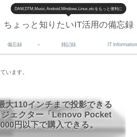
DAW,DTM,Music,Android,Windows,Linux,etcをもっと便利に
ちょっと知りたいIT活用の備忘録
備忘録
雑記録
IT Informatio
しています。
くて最大110インチまで投影できる
クター「Lenovo Pocket
」が40,000円以下で購入できる。