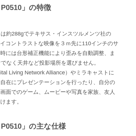
or P0510」の特徴
510」は重さは約288gでテキサス・インスツルメンツ社の
イコントラストな映像を３ｍ先に110インチのサ
影時には台形補正機能により歪みを自動調整、ま
けでなく天井など投影場所を選びません。
l Living Network Alliance）やミラキャストに
も自在にプレゼンテーションを行ったり、自分の
大画面でのゲーム、ムービーや写真を家族、友人
だけます。
tor P0510」の主な仕様