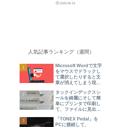
2026.06.24
人気記事ランキング（週間）
Microsoft Wordで文字
をマウスでドラックし
て選択したりすると文
章が消えてしまう現象
になったときの対処方
タックインデックスシ
法
ールを綺麗にそして簡
単にプリンタで印刷し
て、ファイルに見出し
をつけて見やすく整理
「TONEX Pedal」を
する方法
PCに接続して、