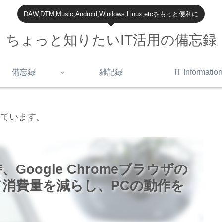
DAW,DTM,Music,Android,Windows,Linux,etcをもっと便利に
ちょっと知りたいIT活用の備忘録
備忘録
雑記録
IT Informatio
しています。
oogle Chromeブラウザの
消費量を減らし、PCの動作を