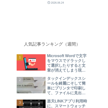
2026.06.24
人気記事ランキング（週間）
Microsoft Wordで文字
をマウスでドラックし
て選択したりすると文
章が消えてしまう現象
になったときの対処方
タックインデックスシ
法
ールを綺麗にそして簡
単にプリンタで印刷し
て、ファイルに見出し
をつけて見やすく整理
楽天LINKアプリ利用時
する方法
に、スマートウォッチ