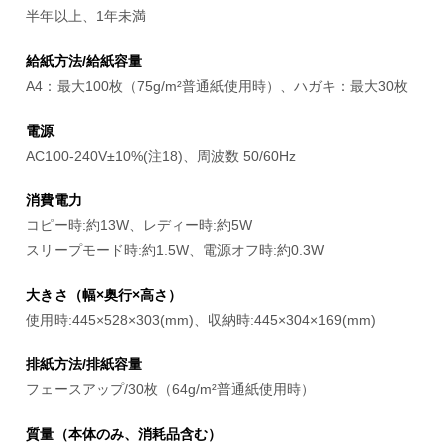
半年以上、1年未満
給紙方法/給紙容量
A4：最大100枚（75g/m²普通紙使用時）、ハガキ：最大30枚
電源
AC100-240V±10%(注18)、周波数 50/60Hz
消費電力
コピー時:約13W、レディー時:約5W
スリープモード時:約1.5W、電源オフ時:約0.3W
大きさ（幅×奥行×高さ）
使用時:445×528×303(mm)、収納時:445×304×169(mm)
排紙方法/排紙容量
フェースアップ/30枚（64g/m²普通紙使用時）
質量（本体のみ、消耗品含む）