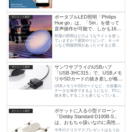
ッズを作ることも可能です。もしかし
ってしまうと思います。そんな時にと
たら、自分のアイディア商品が大ヒッ
ても便利なのがこのスマホと連携し
トにつながる可能性もありますね。そ
て、施錠・解錠ができる南京錠
して、個人企業などでも、販促グッズ
ポータブルLED照明「Philips
ガジェット紹介
「Noke...
などを作ることも可能なので、本当に
Hue go」は、「Siri」を使って
何でも作れる夢の機械を手軽に手に入
音声操作が可能で、しかも1600
れることができます。今もどんどん進
万色のカラーを表現できるので
化して普及が進んでいる３Dプリンター
部屋の照明はどのようなライトを使っ
をみなさんも使って、様々なものを作
ブルーライトも軽減できるバッ
ていますか？寝室やリビング、キッチ
ってみてはいかがでしょうか。
ンなど間接照明があったりすると部屋
テリー内臓の最先端IoT照明。
の雰囲気がぐっと良くなったりします
よね。そんなお部屋の照明としておす
すめなのがこのポータブルLED照明
「Philips Hue go」です...
サンワサプライのUSBハブ
ガジェット紹介
「USB-3HC315」で、USBメモ
リやSDカードの抜き差しが格段
に楽になる、デスクトップPCで
USBメモリやSDカードなど、大容量の
もノートPCでも使いたい段違い
データを保存できるようになり、PCに
抜き差しすることも多くなっているの
デザインのUSBハブ。
ではないでしょうか？そして、USBも
いろいろなデバイスが接続できる端子
として定着したので、スマホの充電
ポケットに入る小型ドローン
ガジェット紹介
や、デジカメの充電など抜き差し...
「Dobby Standard D100B-S」
は、おもちゃ扱いなのに高性能
ドローンに匹敵した機能を搭載
今年のクリスマスプレゼントはもうお