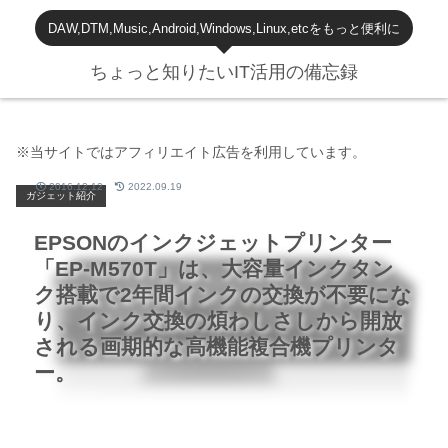
DAW,DTM,Music,Android,Windows,Linux,etcをもっと便利に
ちょっと知りたいIT活用の備忘録
※当サイトではアフィリエイト広告を利用しています。
2016.12.12
2022.09.19
ガジェット紹介
EPSONのインクジェットプリンター
「EP-M570T」は、大容量インクタン
ク搭載で2年間インクの交換が不要にな
り、インク交換の煩わしさしから開放
される画期的な高機能複合機プリンタ
ー。