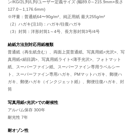
ン/KG/2L判/L判/ユーザー定義サイズ (幅89.0～215.9mm×長さ
127.0～1,176.6mm)
※坪量：普通紙64〜90g/m²、純正用紙 最大255g/m²
（2）ハガキ(注10)：ハガキ/往復ハガキ
（3）封筒：洋形封筒1～4号、長方形封筒3号/4号
給紙方法別対応用紙種類
普通紙（再生紙含む）、両面上質普通紙、写真用紙<光沢>、写
真用紙<絹目調>、写真用紙ライト<薄手光沢>、フォトマット
紙、スーパーファイン紙、スーパーファイン専用ラベルシー
ト、スーパーファイン専用ハガキ、PMマットハガキ、郵便ハ
ガキ、郵便ハガキ（インクジェット紙）、郵便往復ハガキ、封
筒
写真用紙<光沢>での耐候性
アルバム保存 300年
耐光性 7年
耐オゾン性