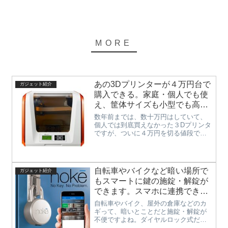
あの3Dプリンターが４万円台で
ガジェット紹介
購入できる。家庭・個人でも使
え、筐体サイズも小型でも高性
能な「3Dプリンター ダヴィン
数年前までは、数十万円はしていて、
チ Jr. 1.0」
個人では到底買えなかった３Dプリンタ
ですが、ついに４万円を切る値段で購
入出来る時代になりました。ここまで
くると一般のプリンターと変わらない
値段で購入できますので、自宅に３Dプ
リンターがあってもいいですね。しか
自転車やバイクなど暗い場所で
ガジェット紹介
もこの「ダヴィンチ Jr.」は、３Dプリ
もスマートに鍵の施錠・解錠が
ンタでも有名なダヴィンチの小型版な
ので、性能的にもかなり良い物に仕上
できます。スマホに連携できる
がっています。３Dプリンターで色々な
南京錠「Noke（ノーキ）」
自転車やバイク、屋外の倉庫などのカ
ものが作れるようになれば、壊れてし
ギって、暗いとことだと施錠・解錠が
まった部品なども自分で作ることもで
不便ですよね。ダイヤルロック式だと
きますし、世界に一つのオリジナルグ
なおさら番号が見えなくて時間がかか