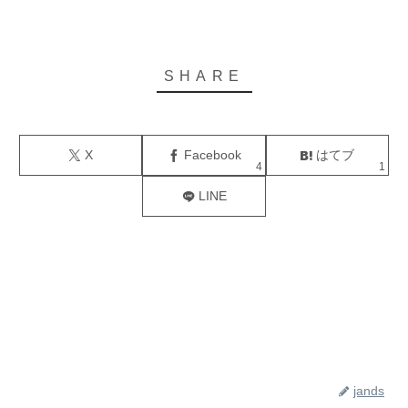
X
Facebook
はてブ
4
1
LINE
jands